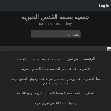
Log In
ا
جمعية بسمة القدس الخيرية
ل
Basma Alquds society
ت
ج
ا
ا
ل
و
ب
ز
ح
إ
ث
ل
ع
ى
الرئيسية
من نحن
نشاطات جمعية بسمة
إتصل بنا
ن
ا
:
ل
افطار جماعي في مقر الجمعية بسمة القدس الخيرية
م
ح
بعمل افطار جماعي ورسم البسمه والفرحة على وجوههم لجميع مرضى
مستشفى بيت لحم
ت
و
اتصال
قامت جمعية بسمة القدس الخيرية بتوزيع اللحمة
ى
جمعية بسمة القدس توزيع لحوم