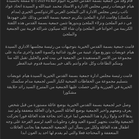
قام وفد من جمعية بسمة القدس الخيرية اليوم الثلاثاء 8/7/2025 ممثلة بالسيدة
هيام عويضات رئيس مجلس الادارة و الاستاذ محمد عبيدالله و السيدة اتحاد عواد
نائب رئيس مجلس الادارة الى الملجئ العربي الارثذوكسي الخيري (مدام
سكسك) وقامت ادارة الملجئ بتكريم جمعية بسمة القدس وذلك على جهودها
في دعم الملجئ ونزلاء الملجئ وبدورها تثمن جمعية بسمة القدس هذه اللفتة
الكريمة من اخواننا في الملجئ وان شاء الله سيكون شراكة قريبة بين الجمعية
والملجئ
قامت جمعية بسمة القدس الخيرية بتوجيهات من رئيسة مجلسها الاداري السيدة
هيام عويضات بتوزيع مواد عينية من طرود غذائية وكسوة العيد واخرى مادية على
مجموعة من الاسر المستفيدة من الجمعية في بيت لحم والخليل تقبل الله منا
ومنكم الطاعات وكل عام وانتم بالف خير بمناسبة قدوم عيدالفطر
قامت رئيسة مجلس ادارة جمعية بسمة القدس الخيرية السيدة هيام عويضات
بتسليم مجموعة من الحفاظات الصحية لكبار السن لجمعية مدام سكسك
الخيرية في العيزرية والتي حصلت عليها الجمعية من المتبرع السيد رائد حلايقة
مشكورا
وصل خبر لجمعية بسمة القدس الخيرية بوضع عائلة مستورة من قبل شخص
يعرف وضعهم واخبر الجمعية بوضع العائلة السيء وان العائلة متعففة ولم تمد
يدها لاحد ولولا زيارة هذا الشخص لما عرف احد بحاجة هذه العائلة فورا تحركت
الجمعية وقامت بتجهيز كسوة العيد وطرد وحلويات العيد لرسم الفرحة على وجه
اطفال هذه العائلة ولكل من يسأل اين الجمعية الجمعية هنا بجانب العائلات
المتعففة و المحتاجة فعلا والتي لم يقدم لها احد يد العون ابدا