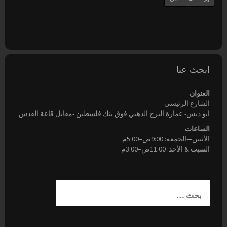
ابحث عنا
العنوان
الشارع الرئيسي
ابو ديس- عمارة البرج الذهبي فوق بنك فلسطين -مقابل قاعة القدس
الساعات
الأثنين—الجمعة: 9:00ص–5:00م
السبت & الأحد: 11:00ص–3:00م
ا
ل
ب
ح
ث