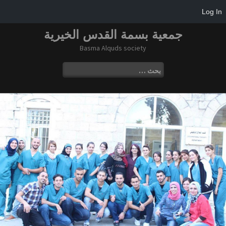
Log In
ا
جمعية بسمة القدس الخيرية
ل
Basma Alquds society
ت
ج
ا
ا
ل
و
ب
ز
ح
إ
ث
ل
ع
ى
ن
ا
:
ل
م
ح
ت
و
ى