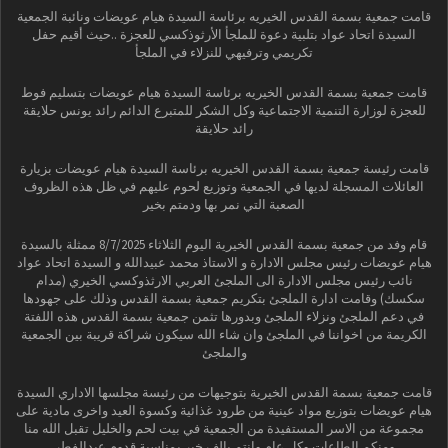
قامت جمعية بسمة القدس الخيريه برئاسة السيدة هيام عويضات ونائبة الجمعية
السيدة اتحاد عواد بتلبية دعوة للملجأ الأرثوذكسي للعجزة ..حيث أقيم حفل
تكريمي وترفيهي للنزلاء في الملجأ
قامت جمعية بسمة القدس الخيريه برئاسة السيدة هيام عويضات بتسليم فوط
للعجزة لوزارة التنمية الاجتماعية وكل الشكر للمتبرع الدائم رائد يونس حلايقة
رائد حلايقة
قامت رئيسة جمعية بسمة القدس الخيريه برئاسة السيدة هيام عويضات بزيارة
العائلات المسجلة لديها في الجمعية وتوزيع لحوم عليهم في ظل هذه الظروف
الصعبة التي نمر بها ودمتم بخير
قام وفد من جمعية بسمة القدس الخيرية اليوم الثلاثاء 8/7/2025 ممثلة بالسيدة
هيام عويضات رئيس مجلس الادارة و الاستاذ محمد عبيدالله و السيدة اتحاد عواد
نائب رئيس مجلس الادارة الى الملجئ العربي الارثذوكسي الخيري (مدام
سكسك) وقامت ادارة الملجئ بتكريم جمعية بسمة القدس وذلك على جهودها
في دعم الملجئ ونزلاء الملجئ وبدورها تثمن جمعية بسمة القدس هذه اللفتة
الكريمة من اخواننا في الملجئ وان شاء الله سيكون شراكة قريبة بين الجمعية
والملجئ
قامت جمعية بسمة القدس الخيرية بتوجيهات من رئيسة مجلسها الاداري السيدة
هيام عويضات بتوزيع مواد عينية من طرود غذائية وكسوة العيد واخرى مادية على
مجموعة من الاسر المستفيدة من الجمعية في بيت لحم والخليل تقبل الله منا
ومنكم الطاعات وكل عام وانتم بالف خير بمناسبة قدوم عيدالفطر